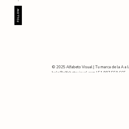
FOLLOW
© 2025 Alfabeto Visual | Tu marca de la A a l
hola@alfabetovisual.com | 51 987 550 665