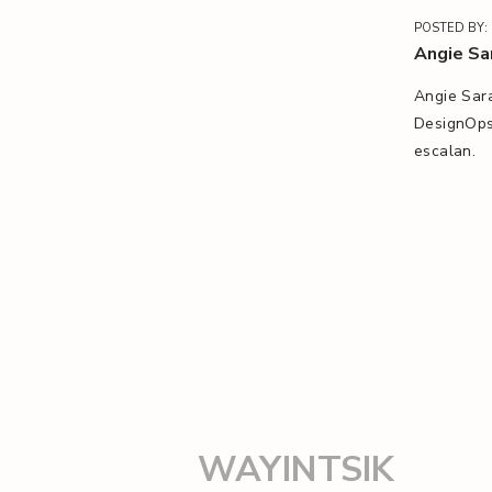
POSTED BY:
Angie Sa
Angie Sara
DesignOps
escalan.
Navegación
de
WAYINTSIK