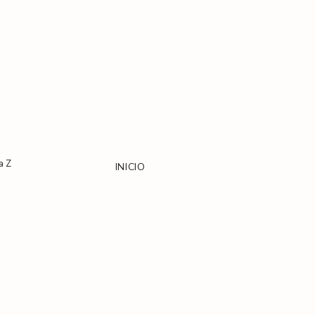
a Z
INICIO
PORTAFOLIO
CONTACTO
SERVICIOS
RECURSOS
PREGUNTAS