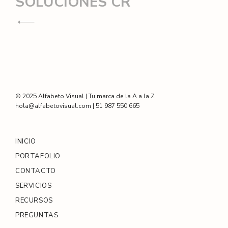
Navegación
SOLUCIONES CR
de
entradas
© 2025 Alfabeto Visual | Tu marca de la A a la Z
hola@alfabetovisual.com | 51 987 550 665
INICIO
PORTAFOLIO
CONTACTO
SERVICIOS
RECURSOS
PREGUNTAS