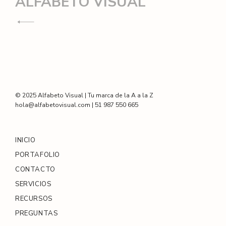
Navegación
ALFABETO VISUAL
de
entradas
© 2025 Alfabeto Visual | Tu marca de la A a la Z
hola@alfabetovisual.com | 51 987 550 665
INICIO
PORTAFOLIO
CONTACTO
SERVICIOS
RECURSOS
PREGUNTAS