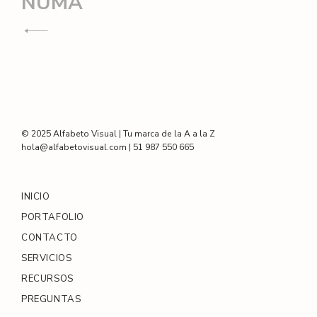
Navegación
NUMA
de
entradas
© 2025 Alfabeto Visual | Tu marca de la A a la Z
hola@alfabetovisual.com | 51 987 550 665
INICIO
PORTAFOLIO
CONTACTO
SERVICIOS
RECURSOS
PREGUNTAS