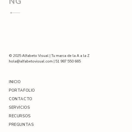
Navegación
NG
de
entradas
© 2025 Alfabeto Visual | Tu marca de la A a la Z
hola@alfabetovisual.com | 51 987 550 665
INICIO
PORTAFOLIO
CONTACTO
SERVICIOS
RECURSOS
PREGUNTAS