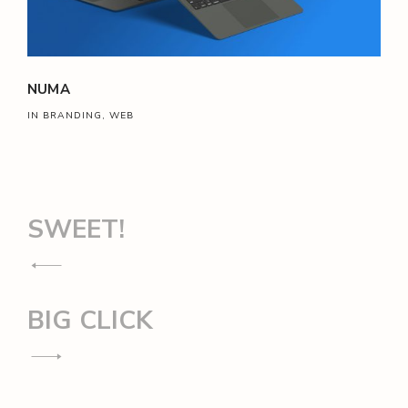
NUMA
IN BRANDING, WEB
Navegación
SWEET!
de
entradas
BIG CLICK