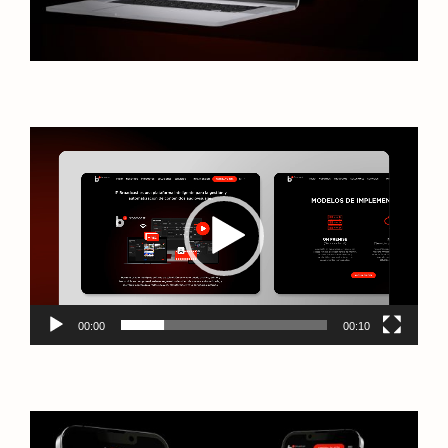
Reproductor
de
vídeo
00:00
00:10