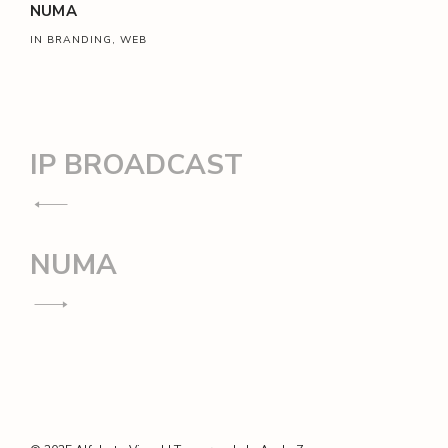
NUMA
IN BRANDING, WEB
Navegación
IP BROADCAST
de
entradas
NUMA