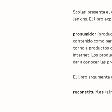
Scolari presenta el
Jenkins
. El libro e
prosumidor
(produc
contenido como paro
torno a productos c
internet
. Los produ
dar a conocer las p
El libro argumenta q
reconstituirlas
«alr