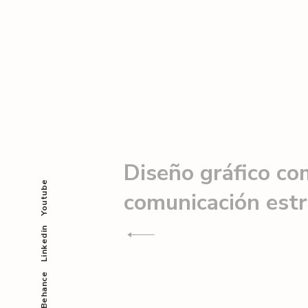
Navegación
de
Diseño gráfico c
Youtube
comunicación estr
entradas
Linkedin
Behance