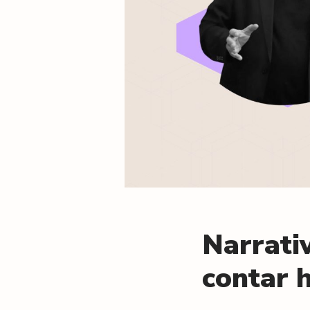
a
l
/
Narrati
contar h