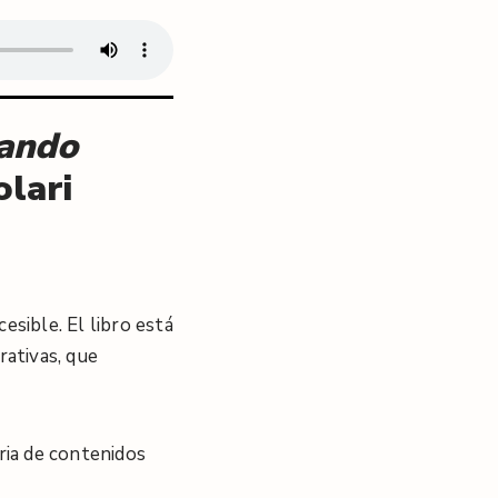
uando
olari
ccesible
. El libro está
rativas, que
tria de contenidos