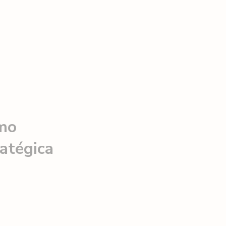
omo
atégica