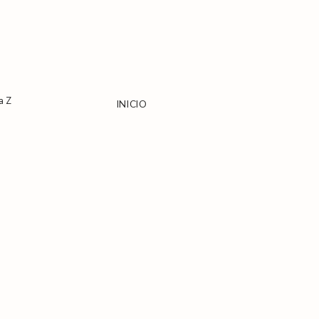
a Z
INICIO
PORTAFOLIO
CONTACTO
SERVICIOS
RECURSOS
PREGUNTAS