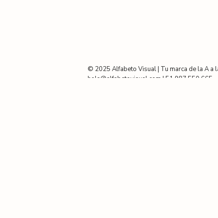
© 2025 Alfabeto Visual | Tu marca de la A a l
hola@alfabetovisual.com | 51 987 550 665