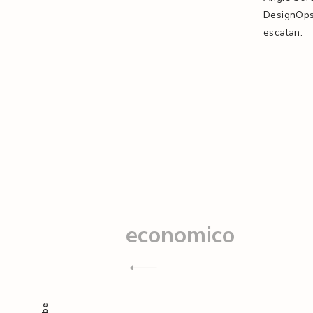
DesignOps
escalan.
Navegación
de
economico
entradas