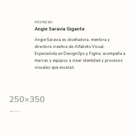
POSTED BY:
Angie Saravia Gigante
Angie Saravia es diseñadora, mentora y
directora creativa de Alfabeto Visual.
Especialista en DesignOps y Figma, acompaña a
marcas y equipos a crear identidad y procesos
visuales que escalan.
Navegación
250×350
de
entradas