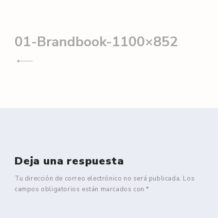
Navegación
01-Brandbook-1100×852
de
entradas
Deja una respuesta
Tu dirección de correo electrónico no será publicada.
Los
campos obligatorios están marcados con
*