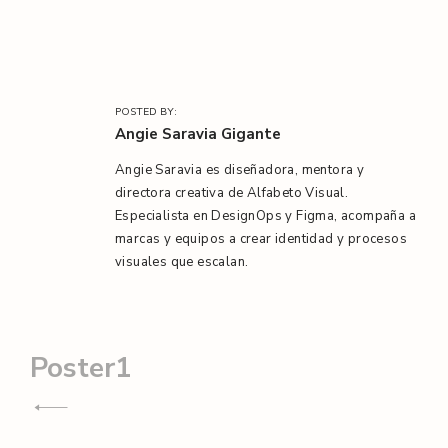
POSTED BY:
Angie Saravia Gigante
Angie Saravia es diseñadora, mentora y
directora creativa de Alfabeto Visual.
Especialista en DesignOps y Figma, acompaña a
marcas y equipos a crear identidad y procesos
visuales que escalan.
Navegación
Poster1
de
entradas