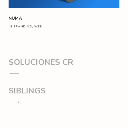
NUMA
IN BRANDING, WEB
Navegación
SOLUCIONES CR
de
entradas
SIBLINGS