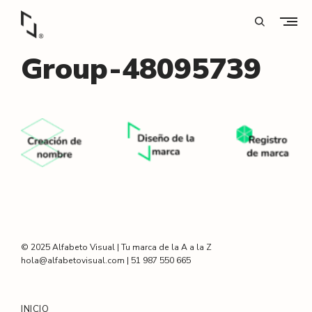
Skip
to
open
content
search
Diseño y estrategia digital para marcas que quieren crecer de la A a la Z
form
Group-48095739
A
l
f
a
b
e
t
o
V
i
© 2025 Alfabeto Visual | Tu marca de la A a la Z
s
hola@alfabetovisual.com | 51 987 550 665
u
a
INICIO