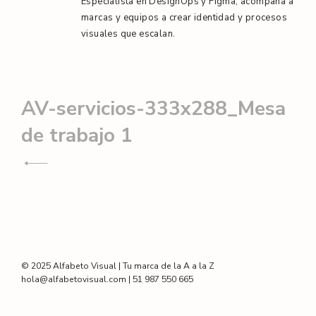
Especialista en DesignOps y Figma, acompaña a
marcas y equipos a crear identidad y procesos
visuales que escalan.
Navegación
AV-servicios-333x288_Mesa
de
de trabajo 1
entradas
© 2025 Alfabeto Visual | Tu marca de la A a la Z
hola@alfabetovisual.com | 51 987 550 665