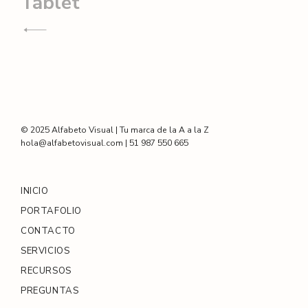
Navegación
Tablet
de
entradas
© 2025 Alfabeto Visual | Tu marca de la A a la Z
hola@alfabetovisual.com | 51 987 550 665
INICIO
PORTAFOLIO
CONTACTO
SERVICIOS
RECURSOS
PREGUNTAS