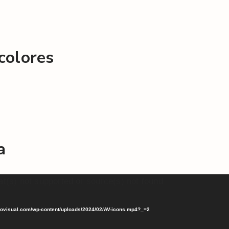
colores
a
t(s) not supported or source(s) not found
betovisual.com/wp-content/uploads/2024/02/AV-icons.mp4?_=2