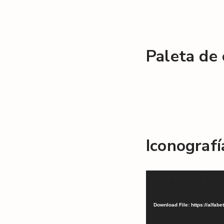
Paleta de 
Iconografí
Video
Media error: Forma
Player
Download File: https://alfa