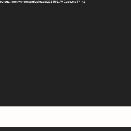
betovisual.com/wp-content/uploads/2024/02/AV-Cubo.mp4?_=1