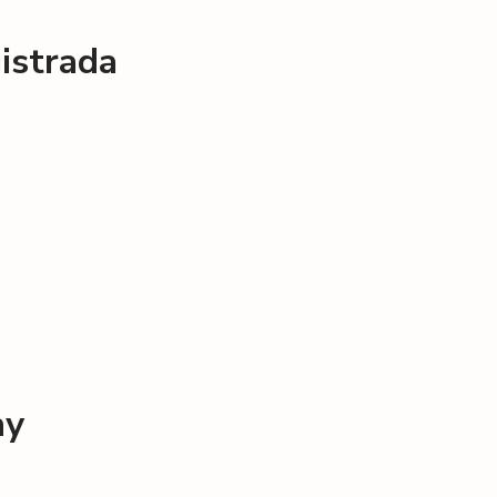
istrada
hy