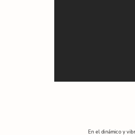
a
l
/
En el dinámico y vi